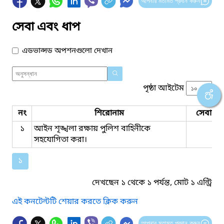
আপনার মতামত প্রদান করুন
সেবা এবং ধাপ
এডভান্সড অপশনগুলো দেখান
পৃষ্ঠা আইটেম
নং
শিরোনাম
সেবার ধ
১
আইন শৃঙ্খলা রক্ষায় পুলিশ বাহিনীকে
সহযোগিতা করা।
১
দেখছেন ১ থেকে ১ পর্যন্ত, মোট ১ এন্ট্রি
এই কনটেন্টটি শেয়ার করতে ক্লিক করুন
আপনার মতামত প্রদান করুন